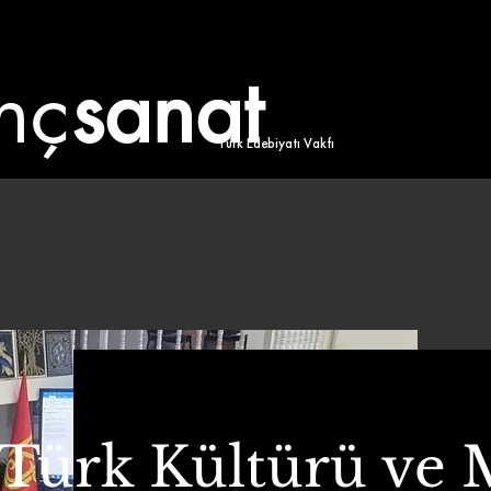
nç
sanat
Türk Edebiyatı Vakfı
Türk Kültürü ve Mi