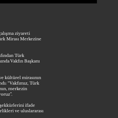
çalışma ziyareti
Türk Mirası Merkezine
afından Türk
ında Vakfın Başkanı
e kültürel mirasının
ndı: “Vakfımız, Türk
anın, merkezin
yoruz”.
eşekkürlerini ifade
likleri ve uluslararası