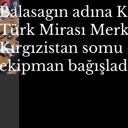
Balasagın adına
Türk Mirası Merk
Kırgızistan somu
ekipman bağışlad