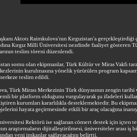
şkanı Aktotı Raimkulova’nın Kırgızistan’a gerçekleştirdiği 
dına Kırgız Milli Üniversitesi nezdinde faaliyet gösteren 
ının teslim töreni düzenlendi.
stan somu olan ekipmanlar, Türk Kültür ve Miras Vakfı tar
rkezlerinin kurulmasına yönelik yürütülen program kapsam
erkeze teslim edildi.
a, Türk Mirası Merkezinin Türk dünyasının zengin tarihi v
önemli bir platform olduğunu vurgulayarak şu ifadeleri kulla
kiştiren kurumları kararlılıkla desteklemektedir. Bu ekipm
jelerini hayata geçirmesinde etkili bir araç olacağına inanı
Üniversitesi Rektörü ise sağlanan cömert destek için içten t
araştırmaların dijitalleştirilmesi, üniversiteler arası iş bir
ından yeni imkanlar sağlayacağını belirtti.