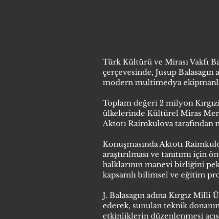
Türk Kültürü ve Mirası Vakfı Ba
çerçevesinde, Jusup Balasagın a
modern multimedya ekipmanlar
Toplam değeri 2 milyon Kırgızi
ülkelerinde Kültürel Miras Me
Aktotı Raimkulova tarafından m
Konuşmasında Aktotı Raimkulov
araştırılması ve tanıtımı için 
halklarının manevi birliğini pe
kapsamlı bilimsel ve eğitim pro
J. Balasagın adına Kırgız Milli 
ederek, sunulan teknik donanımın 
etkinliklerin düzenlenmesi açıs