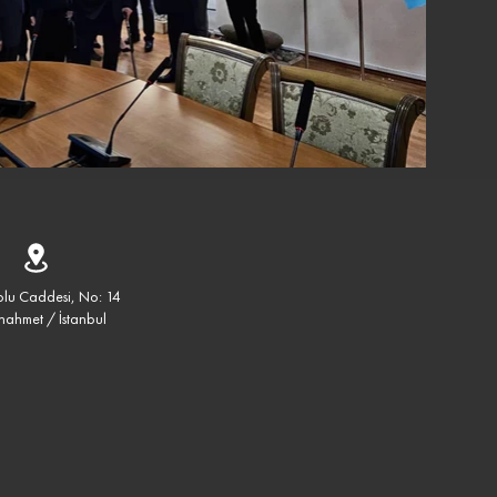
lu Caddesi, No: 14
nahmet / İstanbul