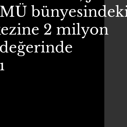
 KMÜ bünyesindek
ezine 2 milyon
 değerinde
ı