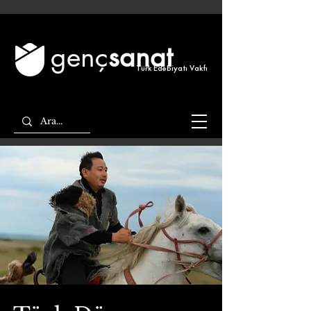
genç
sanat
Türk Edebiyatı Vakfı