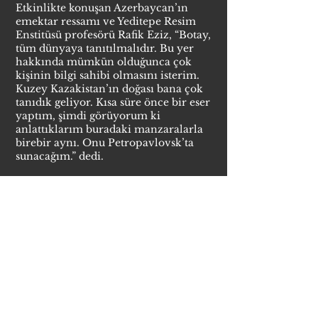
Etkinlikte konuşan Azerbaycan’ın
emektar ressamı ve Yeditepe Resim
Enstitüsü profesörü Rafik Eziz, “Botay,
tüm dünyaya tanıtılmalıdır. Bu yer
hakkında mümkün olduğunca çok
kişinin bilgi sahibi olmasını isterim.
Kuzey Kazakistan’ın doğası bana çok
tanıdık geliyor. Kısa süre önce bir eser
yaptım, şimdi görüyorum ki
anlattıklarım buradaki manzaralarla
birebir aynı. Onu Petropavlovsk’ta
sunacağım.” dedi.
Haftanın sonunda Petropavlovsk’ta,
Botay kültürünün ortak Türk
kimliğinin oluşumundaki rolünü ele
almak üzere önde gelen bilim
insanlarının bir araya geleceği “Botay
– Türk Dünyasının Temelleri” başlıklı
uluslararası bilimsel-uygulamalı
konferans düzenlenecek.
Ayrı mekânlarda savaş ritüelleri, at