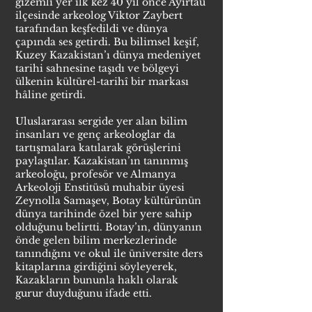
gizemli yer ilk kez 40 yıl önce Ayırtau
ilçesinde arkeolog Viktor Zaybert
tarafından keşfedildi ve dünya
çapında ses getirdi. Bu bilimsel keşif,
Kuzey Kazakistan’ı dünya medeniyet
tarihi sahnesine taşıdı ve bölgeyi
ülkenin kültürel-tarihî bir markası
hâline getirdi.
Uluslararası sergide yer alan bilim
insanları ve genç arkeologlar da
tartışmalara katılarak görüşlerini
paylaştılar. Kazakistan’ın tanınmış
arkeoloğu, profesör ve Almanya
Arkeoloji Enstitüsü muhabir üyesi
Zeynolla Samaşev, Botay kültürünün
dünya tarihinde özel bir yere sahip
olduğunu belirtti. Botay’ın, dünyanın
önde gelen bilim merkezlerinde
tanındığını ve okul ile üniversite ders
kitaplarına girdiğini söyleyerek,
Kazakların bununla haklı olarak
gurur duyduğunu ifade etti.