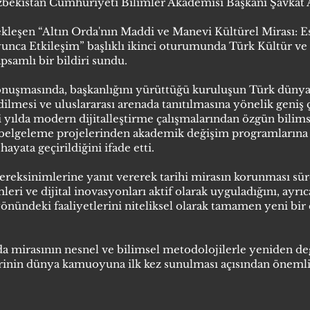
kistan Cumhuriyeti Bilimler Akademisi Başkanı Şavkat Ay
şen “Altın Orda'nın Maddi ve Manevi Kültürel Mirası: Eser
yunca Etkileşim” başlıklı ikinci oturumunda Türk Kültür ve
samlı bir bildiri sundu.
nuşmasında, başkanlığını yürüttüğü kuruluşun Türk dünyas
ilmesi ve uluslararası arenada tanıtılmasına yönelik geniş ç
ki yılda modern dijitalleştirme çalışmalarından özgün bilim
 belgeleme projelerinden akademik değişim programlarına
hayata geçirildiğini ifade etti.
 gereksinimlerine yanıt vererek tarihi mirasın korunması sü
leri ve dijital inovasyonları aktif olarak uyguladığını, ayrıc
önündeki faaliyetlerini niteliksel olarak tamamen yeni bi
a mirasının nesnel ve bilimsel metodolojilerle yeniden de
lerinin dünya kamuoyuna ilk kez sunulması açısından önemli 