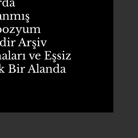
rda
anmış
mpozyum
dir Arşiv
aları ve Eşsiz
ek Bir Alanda