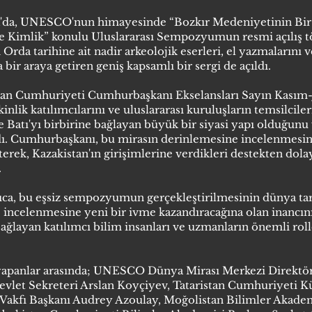
a'da, UNESCO'nun himayesinde “Bozkır Medeniyetinin Bir 
ve Kimlik” konulu Uluslararası Sempozyumun resmi açılış tör
a tarihine ait nadir arkeolojik eserleri, el yazmalarını ve
a bir araya getiren geniş kapsamlı bir sergi de açıldı.
stan Cumhuriyeti Cumhurbaşkanı Ekselansları Sayın Kasım
nlik katılımcılarını ve uluslararası kuruluşların temsilcile
e Batı'yı birbirine bağlayan büyük bir siyasi yapı olduğunu 
. Cumhurbaşkanı, bu mirasın derinlemesine incelenmesinin
erek, Kazakistan'ın girişimlerine verdikleri destekten d
.
ca, bu eşsiz sempozyumun gerçekleştirilmesinin dünya tari
e incelenmesine yeni bir ivme kazandıracağına olan inancını
ağlayan katılımcı bilim insanları ve uzmanların önemli rolle
apanlar arasında; UNESCO Dünya Mirası Merkezi Direktö
vlet Sekreteri Arslan Koyçiyev, Tataristan Cumhuriyeti Kü
 Vakfı Başkanı Audrey Azoulay, Moğolistan Bilimler Akade