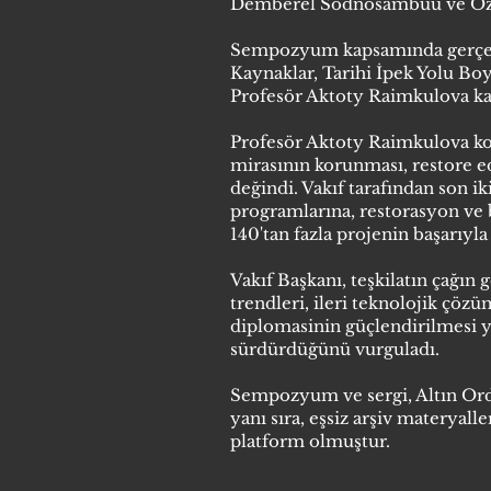
Demberel Sodnosambuu ve Özbe
Sempozyum kapsamında gerçekle
Kaynaklar, Tarihi İpek Yolu Bo
Profesör Aktoty Raimkulova kap
Profesör Aktoty Raimkulova ko
mirasının korunması, restore ed
değindi. Vakıf tarafından son i
programlarına, restorasyon ve
140'tan fazla projenin başarıyla 
Vakıf Başkanı, teşkilatın çağın
trendleri, ileri teknolojik çözüm
diplomasinin güçlendirilmesi y
sürdürdüğünü vurguladı.
Sempozyum ve sergi, Altın Ord
yanı sıra, eşsiz arşiv materyal
platform olmuştur.