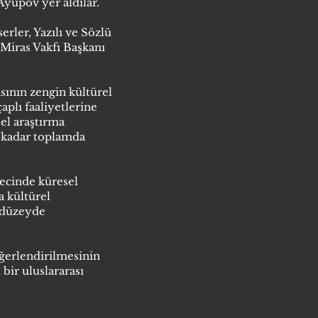
upov yer aldılar.
ler, Yazılı ve Sözlü
 Miras Vakfı Başkanı
ının zengin kültürel
aplı faaliyetlerine
sel araştırma
 kadar toplamda
recinde küresel
a kültürel
r düzeyde
ğerlendirilmesinin
bir uluslararası