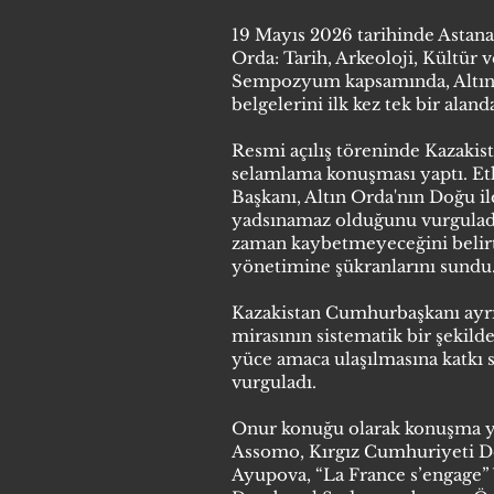
19 Mayıs 2026 tarihinde Astan
Orda: Tarih, Arkeoloji, Kültür 
Sempozyum kapsamında, Altın Ord
belgelerini ilk kez tek bir aland
Resmi açılış töreninde Kazaki
selamlama konuşması yaptı. Etki
Başkanı, Altın Orda'nın Doğu il
yadsınamaz olduğunu vurguladı
zaman kaybetmeyeceğini belirt
yönetimine şükranlarını sundu
Kazakistan Cumhurbaşkanı ayrı
mirasının sistematik bir şekild
yüce amaca ulaşılmasına katkı s
vurguladı.
Onur konuğu olarak konuşma y
Assomo, Kırgız Cumhuriyeti De
Ayupova, “La France s’engage”