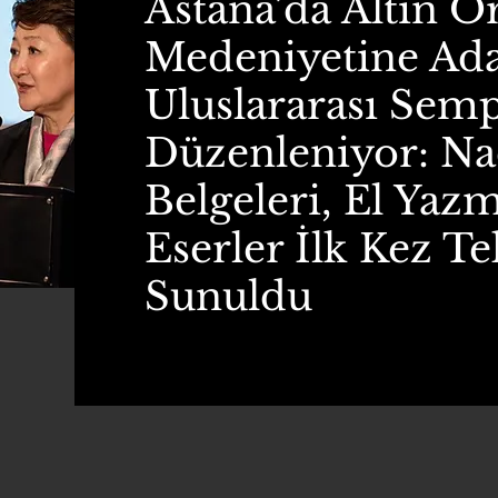
Astana’da Altın O
Medeniyetine Ad
Uluslararası Se
Düzenleniyor: Na
Belgeleri, El Yazm
Eserler İlk Kez T
Sunuldu