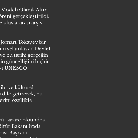
Modeli Olarak Altın
eni gerçekleştirildi.
 uluslararası arşiv
-Jomart Tokayev bir
rini selamlayan Devlet
ve bu tarihi gerçeğin
 güncelliğini hiçbir
olayı UNESCO
hi ve kültürel
 dile getirerek, bu
rini özellikle
rü Lazare Eloundou
ltür Bakanı İrada
misi Başkanı