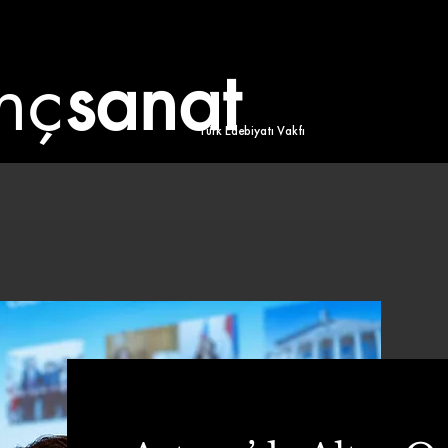
nç
sanat
Türk Edebiyatı Vakfı