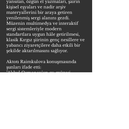
yansıtan, özgün el yazmaları, şairin
kişisel eşyaları ve nadir arşiv
materyallerini bir araya getiren
yenilenmiş sergi alanını gezdi.
Müzenin multimedya ve interaktif
sergi sistemleriyle modern
standartlara uygun hâle getirilmesi,
klasik Kırgız şiirinin genç nesillere ve
yabancı ziyaretçilere daha etkili bir
şekilde aktarılmasını sağlıyor.
Aktotı Raimkulova konuşmasında
şunları ifade etti:
"Alıkul Osmonov'un ev-müzesi
yalnızca bir kültür objesi değil, aynı
zamanda halkın tarihsel hafızasıyla
canlı bir temas noktasıdır. Vakıf
olarak bu mekânı yenilemeye katkı
sunmaktan gurur duyuyoruz. Zira bu
tür mekânlar, genç nesillere millî
mirasa saygı ve sahiplenme bilinci
aşılıyor."
Kırgız Cumhuriyeti Devlet Sekreteri