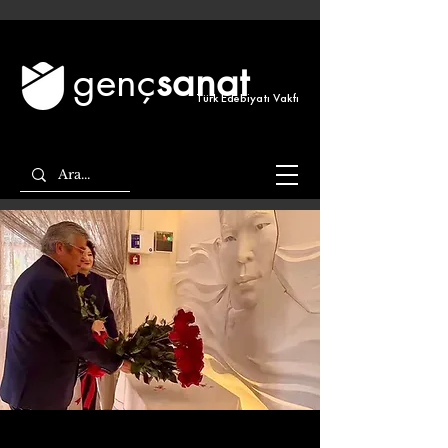
genç
sanat
Türk Edebiyatı Vakfı